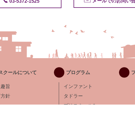
メールでのお問い
03-5372-1525
スクールについて
プログラム
立趣旨
インファント
育方針
タドラー
徴
プリスクール&
キンダー
クセス
EG5
サマープログラム