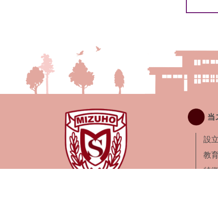
当
設
教
特
ア