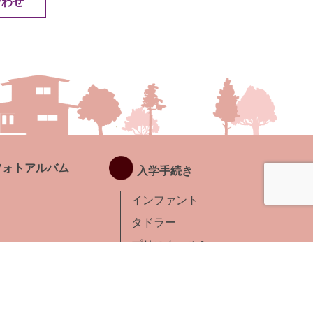
合わせ
フォトアルバム
入学手続き
インファント
タドラー
プリスクール&
キンダー
EG5
サマープログラム