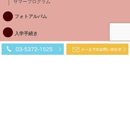
サマープログラム
フォトアルバム
入学手続き
インファント
タドラー
プリスクール&
キンダー
EG5
サマープログラム
MIZUHO SCHOOL
〒177-0045 東京都練馬区石神井台3-2-25
TEL. 03-5372-1525
FAX. 03‐5372‐1785