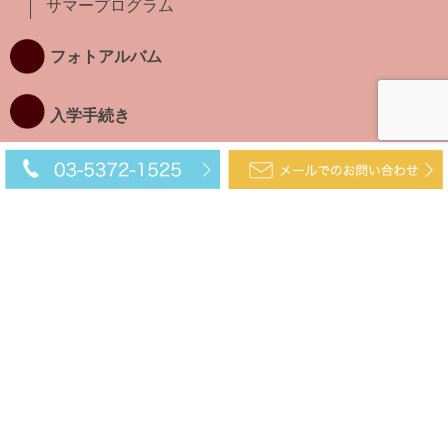
サマープログラム
フォトアルバム
入学手続き
インファント
タドラー
プリスクール&
キンダー
EG5
サマープログラム
MIZUHO SCHOOL
〒177-0045 東京都練馬区石神井台3-2-25
TEL. 03-5372-1525
FAX. 03‐5372‐1785