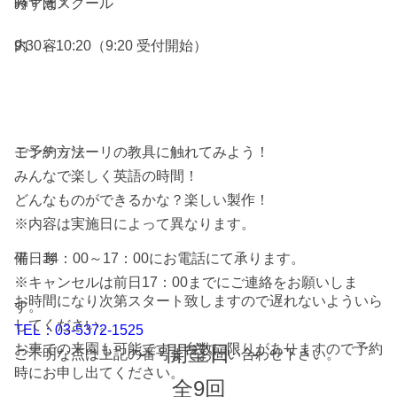
みずほスクール
時 間
9:30～10:20（9:20 受付開始）
内 容
モンテッソーリの教具に触れてみよう！
ご予約方法
みんなで楽しく英語の時間！
どんなものができるかな？楽しい製作！
※内容は実施日によって異なります。
平日14：00～17：00にお電話にて承ります。
備 考
※キャンセルは前日17：00までにご連絡をお願いしま
お時間になり次第スタート致しますので遅れないよういら
す。
してください。
TEL：03-5372-1525
お車での来園も可能です。台数に限りがありますので予約
- 開室日 -
ご不明な点は上記の番号までお問い合わせ下さい。
時にお申し出てください。
全9回