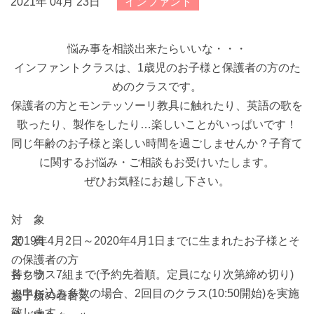
2021年 04月 23日
インファント
悩み事を相談出来たらいいな・・・
インファントクラスは、1歳児のお子様と保護者の方のた
めのクラスです。
保護者の方とモンテッソーリ教具に触れたり、英語の歌を
歌ったり、製作をしたり…楽しいことがいっぱいです！
同じ年齢のお子様と楽しい時間を過ごしませんか？子育て
に関するお悩み・ご相談もお受けいたします。
ぜひお気軽にお越し下さい。
対 象
2019年4月2日～2020年4月1日までに生まれたお子様とそ
定 員
の保護者の方
各クラス7組まで(予約先着順。定員になり次第締め切り)
持ち物
※申し込み多数の場合、2回目のクラス(10:50開始)を実施
お子様の着替え
場 所
致します