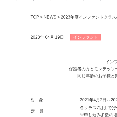
TOP
>
NEWS
>
2023年度インファントクラ
2023年 04月 19日
インファント
イン
保護者の方とモンテッソ
同じ年齢のお子様と
対 象
2021年4月2日～
各クラス7組まで(
定 員
※申し込み多数の場合