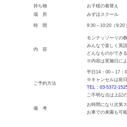
持ち物
お子様の着替え
場 所
みずほスクール
時 間
9:30～10:20（9:
モンテッソーリの
みんなで楽しく英
内 容
どんなものができ
※内容は実施日に
平日14：00～17
※キャンセルは前日
ご予約方法
TEL：03-5372-152
ご不明な点は上記
お時間になり次第
備 考
お車での来園も可