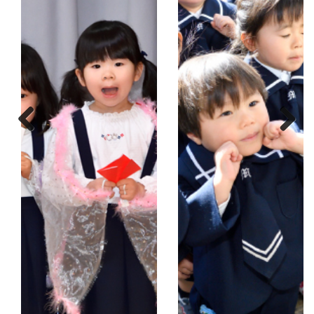
Previ
Next
ous