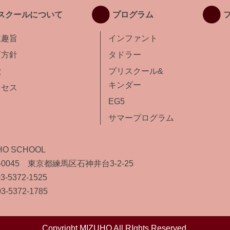
スクールについて
プログラム
立趣旨
インファント
育方針
タドラー
徴
プリスクール&
キンダー
クセス
EG5
サマープログラム
HO SCHOOL
7-0045 東京都練馬区石神井台3-2-25
03-5372-1525
03‐5372‐1785
Copyright MIZUHO All RIghts Reserved.