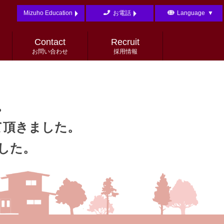
Mizuho Education
お電話
Language
▼
English
日本語
Contact
Recruit
お問い合わせ
採用情報
。
て頂きました。
した。