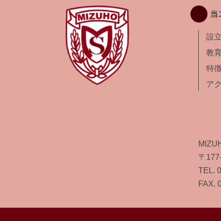
当
設
教
特
ア
MIZU
〒17
TEL. 
FAX. 